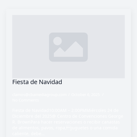
Fiesta de Navidad
clamos@cbamediagroup.com
October 6, 2025
No Comments
Fiesta de Navidad10:00AM – 2:00PMMiércoles 24 de
Diciembre del 2025@ Centro de Convenciones George
R. BrownPara hacer reservaciones o recibir canastas
de alimentos, pavos, ropa,juguetes o una comida
caliente, debe…