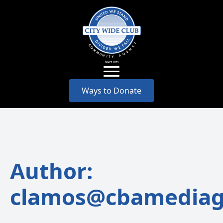
Ways to Donate
Author:
clamos@cbamediag